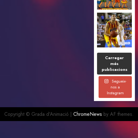
Carregar
més
publicacions
Segueix-
nos a
Instagram
Copyright © Grada d'Animació
|
ChromeNews
by AF themes.