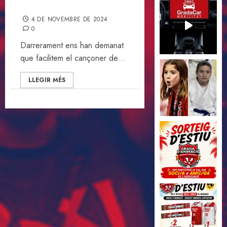
d’Animació
4 DE NOVEMBRE DE 2024
0
Darrerament ens han demanat
que facilitem el cançoner de...
LLEGIR MÉS