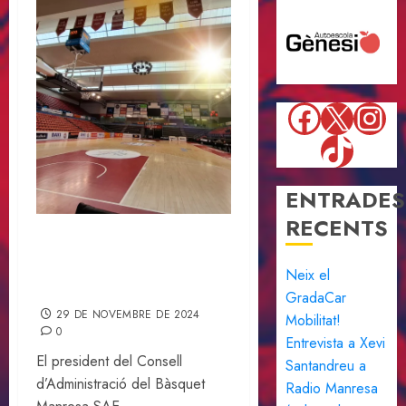
Faceboo
X
Ins
TikTok
ENTRADES
RECENTS
Una notícia sense
precedents que ens permet
Neix el
continuar el camí
GradaCar
29 DE NOVEMBRE DE 2024
Mobilitat!
0
Entrevista a Xevi
El president del Consell
Santandreu a
d’Administració del Bàsquet
Radio Manresa