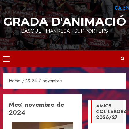
Skip
CA
E
to
content
GRADA D'ANIMACIÓ
BÀSQUET MANRESA – SUPPORTERS
Primary
Menu
Home
2024
novembre
Mes:
novembre de
AMICS
2024
COL·LABORA
2026/27