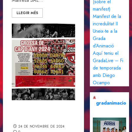
Manresa SAE...
(sobre el
manifest)
LLEGIR MÉS
Manifest de la
incredulitat II
Uneix-te a la
Grada
d’Animació
Aquí teniu el
GradaLive – Fi
de temporada
amb Diego
Ocampo
gradanimacio
On pots comprar la Loteria
de la Grada d’Animació?
24 DE NOVEMBRE DE 2024