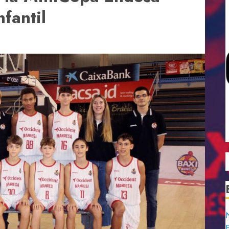
nfantil
N
E