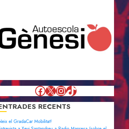
Facebook
X
Instagram
TikTok
ENTRADES RECENTS
eix el GradaCar Mobilitat!
ntrevista a Xevi Santandreu a Radio Manresa (sobre el