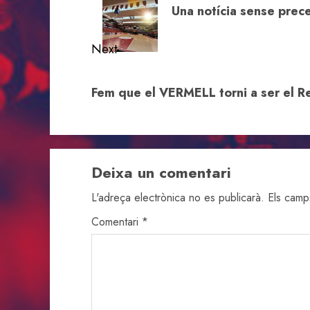
Una notícia sense prec
post:
Next
Next
Fem que el VERMELL torni a ser el R
post:
Deixa un comentari
L'adreça electrònica no es publicarà.
Els camp
Comentari
*