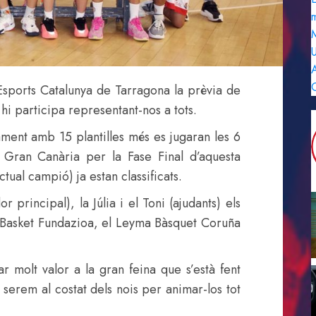
m
M
U
A
Esports Catalunya de Tarragona la prèvia de
 hi participa representant-nos a tots.
ment amb 15 plantilles més es jugaran les 6
 Gran Canària per la Fase Final d’aquesta
ctual campió) ja estan classificats.
principal), la Júlia i el Toni (ajudants) els
o Basket Fundazioa, el Leyma Bàsquet Coruña
 molt valor a la gran feina que s’està fent
serem al costat dels nois per animar-los tot