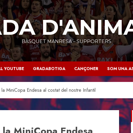
DA D'ANIM
BÀSQUET MANRESA – SUPPORTERS
L YOUTUBE
GRADABOTIGA
CANÇONER
SOM UNA A
la MiniCopa Endesa al costat del nostre Infantil
e la MiniCopa Endesa