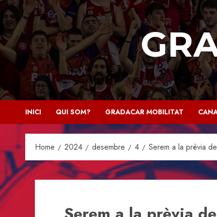
Skip
to
GRA
content
INICI
QUI SOM?
GRADACAR MOBILITAT
CANA
Home
2024
desembre
4
Serem a la prèvia de 
Serem a la prèvia d