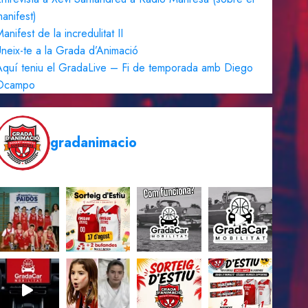
anifest)
anifest de la incredulitat II
neix-te a la Grada d’Animació
quí teniu el GradaLive – Fi de temporada amb Diego
Ocampo
gradanimacio