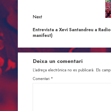
post:
Next
Next
Entrevista a Xevi Santandreu a Radio
post:
manifest)
Deixa un comentari
L'adreça electrònica no es publicarà.
Els camp
Comentari
*