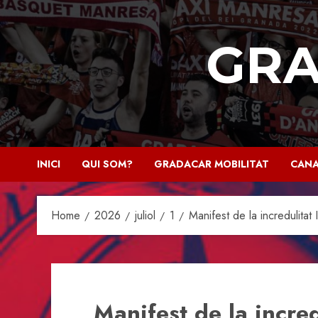
Skip
to
GRA
content
INICI
QUI SOM?
GRADACAR MOBILITAT
CANA
Home
2026
juliol
1
Manifest de la incredulitat I
Manifest de la incredu