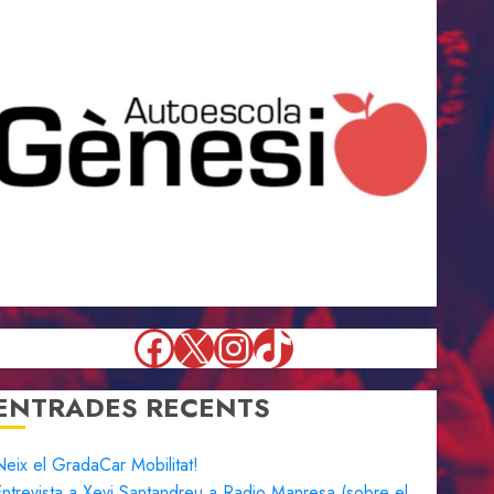
Facebook
X
Instagram
TikTok
ENTRADES RECENTS
eix el GradaCar Mobilitat!
ntrevista a Xevi Santandreu a Radio Manresa (sobre el