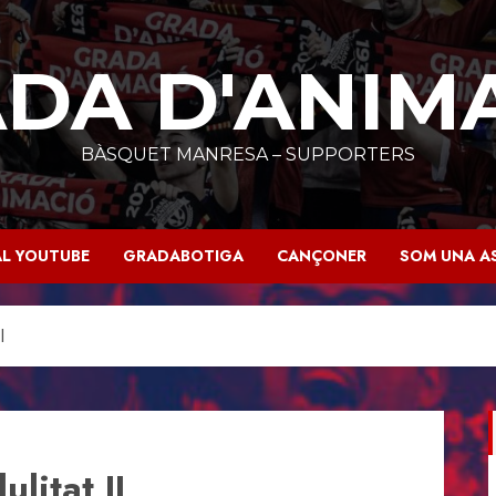
DA D'ANIM
BÀSQUET MANRESA – SUPPORTERS
L YOUTUBE
GRADABOTIGA
CANÇONER
SOM UNA A
I
litat II