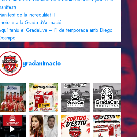
anifest)
anifest de la incredulitat II
neix-te a la Grada d’Animació
quí teniu el GradaLive – Fi de temporada amb Diego
Ocampo
gradanimacio