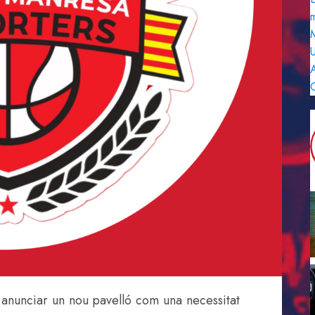
m
M
U
A
anunciar un nou pavelló com una necessitat