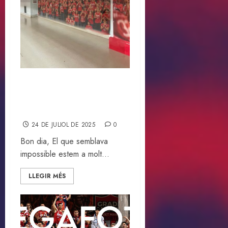
Estem a molt poc d’assolir
el repte….afegeix el teu
nom a la Megafoto!
24 DE JULIOL DE 2025
0
Bon dia, El que semblava
impossible estem a molt...
LLEGIR MÉS