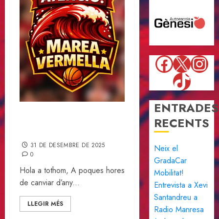
Faceboo
X
Ins
TikTok
ENTRADES
RECENTS
Una entrada d’any plena de
CONGOST
31 DE DESEMBRE DE 2025
Neix el
0
GradaCar
Hola a tothom, A poques hores
Mobilitat!
de canviar d’any...
Entrevista a Xevi
Santandreu a
LLEGIR MÉS
Radio Manresa