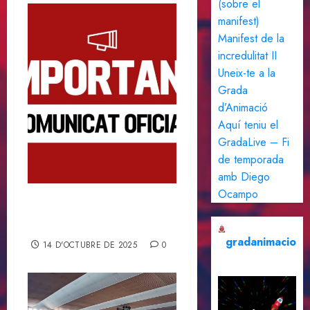
(sobre el
manifest)
Manifest de la
incredulitat II
Uneix-te a la
Grada
d’Animació
Aquí teniu el
GradaLive – Fi
de temporada
amb Diego
Ocampo
Comunicat Oficial de la
Grada d’Animació
gradanimacio
14 D'OCTUBRE DE 2025
0