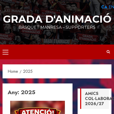
Skip
CA
E
to
content
GRADA D'ANIMACIÓ
BÀSQUET MANRESA – SUPPORTERS
Primary
Menu
Home
2025
Any:
2025
AMICS
COL·LABORA
2026/27