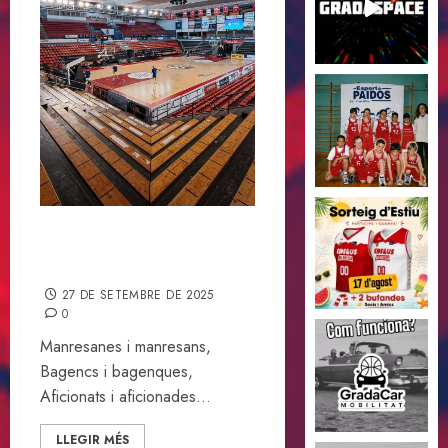
Reptes, il.lusions, dificultats
i una sola afició
27 DE SETEMBRE DE 2025
0
Manresanes i manresans,
Bagencs i bagenques,
Aficionats i aficionades...
LLEGIR MÉS