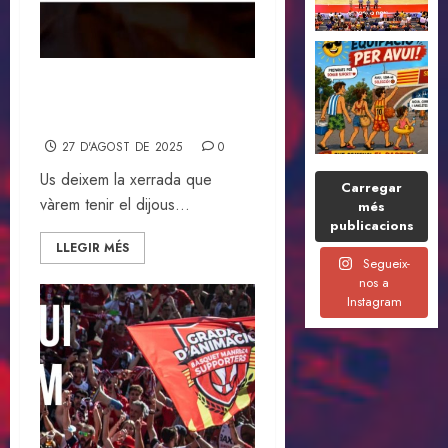
#GradaSpace🚀 amb Biel
Colominas (21/08/25)
27 D'AGOST DE 2025
0
Us deixem la xerrada que
Carregar
vàrem tenir el dijous...
més
publicacions
LLEGIR MÉS
Segueix-
nos a
Instagram