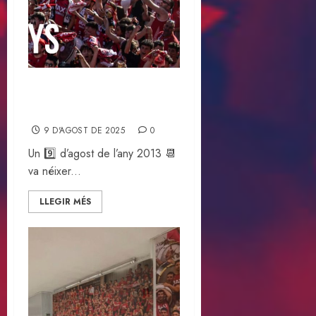
Avui fem 12 anys, la passió
continua!
9 D'AGOST DE 2025
0
Un 9️⃣ d’agost de l’any 2013 📆
va néixer...
LLEGIR MÉS