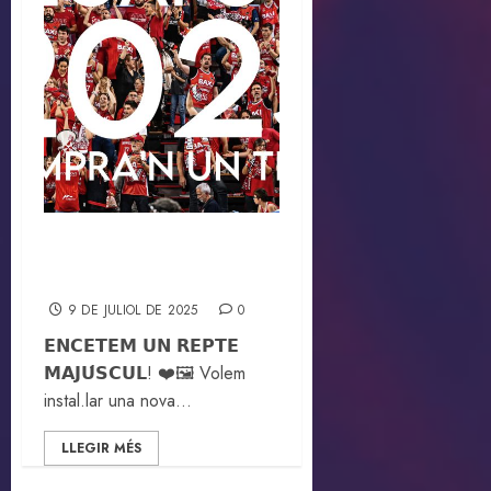
MEGAFOTO 2025 –
Compra’n un tros
9 DE JULIOL DE 2025
0
𝗘𝗡𝗖𝗘𝗧𝗘𝗠 𝗨𝗡 𝗥𝗘𝗣𝗧𝗘
𝗠𝗔𝗝𝗨́𝗦𝗖𝗨𝗟! ❤️🖼️ Volem
instal.lar una nova...
LLEGIR MÉS