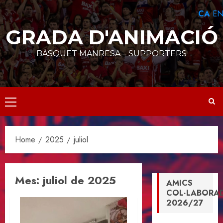
Skip
CA
E
to
content
GRADA D'ANIMACIÓ
BÀSQUET MANRESA – SUPPORTERS
Primary
Menu
Home
2025
juliol
Mes:
juliol de 2025
AMICS
COL·LABORA
2026/27