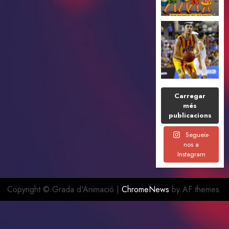
Carregar
més
publicacions
Segueix-
nos a
Instagram
Copyright © Grada d'Animació
|
ChromeNews
by AF themes.