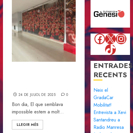
Faceboo
X
Ins
TikTok
ENTRADES
RECENTS
Estem a molt poc d’assolir
el repte….afegeix el teu
nom a la Megafoto!
Neix el
24 DE JULIOL DE 2025
0
GradaCar
Bon dia, El que semblava
Mobilitat!
impossible estem a molt...
Entrevista a Xevi
Santandreu a
LLEGIR MÉS
Radio Manresa