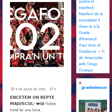
(sobre el
manifest)
Manifest de la
incredulitat II
Uneix-te a la
Grada
d’Animació
Aquí teniu el
GradaLive – Fi
de temporada
amb Diego
Ocampo
MEGAFOTO 2025 –
Compra’n un tros
gradanimacio
9 DE JULIOL DE 2025
0
𝗘𝗡𝗖𝗘𝗧𝗘𝗠 𝗨𝗡 𝗥𝗘𝗣𝗧𝗘
𝗠𝗔𝗝𝗨́𝗦𝗖𝗨𝗟! ❤️🖼️ Volem
instal.lar una nova...