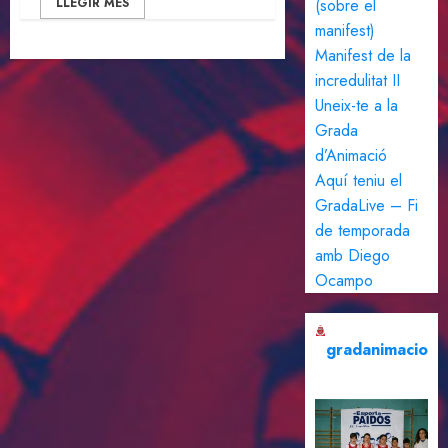
LLEGIR MÉS
(sobre el
manifest)
Manifest de la
incredulitat II
Uneix-te a la
Grada
d’Animació
Aquí teniu el
GradaLive – Fi
de temporada
amb Diego
Ocampo
gradanimacio