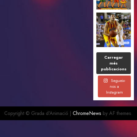
Carregar
més
publicacions
Segueix-
nos a
Instagram
Copyright © Grada d'Animació
|
ChromeNews
by AF themes.