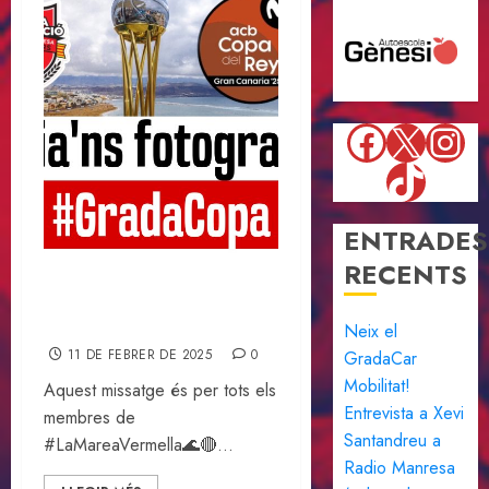
Faceboo
X
Ins
TikTok
ENTRADES
RECENTS
Envia’ns fotografies de la
Copa ACB
Neix el
11 DE FEBRER DE 2025
0
GradaCar
Mobilitat!
Aquest missatge és per tots els
Entrevista a Xevi
membres de
Santandreu a
#LaMareaVermella🌊🔴...
Radio Manresa