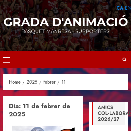
Skip
CA
E
to
content
GRADA D'ANIMACIÓ
BÀSQUET MANRESA – SUPPORTERS
Primary
Menu
Home
2025
febrer
11
Dia:
11 de febrer de
AMICS
2025
COL·LABORA
2026/27