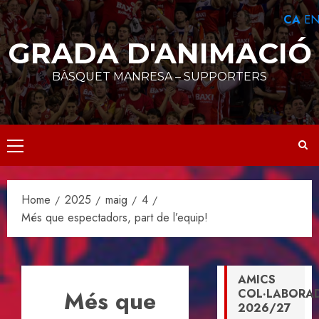
Skip
CA
E
to
content
GRADA D'ANIMACIÓ
BÀSQUET MANRESA – SUPPORTERS
Primary
Menu
Home
2025
maig
4
Més que espectadors, part de l’equip!
AMICS
Més que
COL·LABORA
2026/27