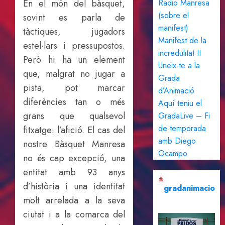
En el món del bàsquet,
Radio Manresa
(sobre el
sovint es parla de
manifest)
tàctiques, jugadors
Manifest de la
estel·lars i pressupostos.
incredulitat II
Però hi ha un element
Uneix-te a la
que, malgrat no jugar a
Grada
pista, pot marcar
d’Animació
diferències tan o més
Aquí teniu el
grans que qualsevol
GradaLive – Fi
de temporada
fitxatge: l’afició. El cas del
amb Diego
nostre Bàsquet Manresa
Ocampo
no és cap excepció, una
entitat amb 93 anys
d’història i una identitat
gradanimacio
molt arrelada a la seva
ciutat i a la comarca del