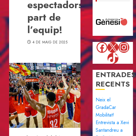
espectadors,
part de
l’equip!
Faceboo
X
Ins
4 DE MAIG DE 2025
TikTok
ENTRADES
RECENTS
Neix el
GradaCar
Mobilitat!
Entrevista a Xevi
Santandreu a