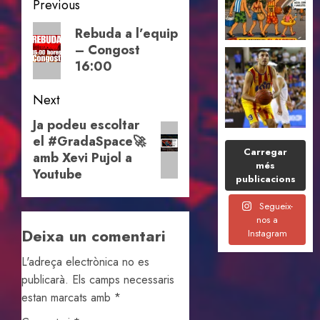
Post
Previous
navigation
Previous
Rebuda a l’equip
– Congost
post:
16:00
Next
Ja podeu escoltar
Next
el #GradaSpace🚀
post:
Carregar
amb Xevi Pujol a
més
Youtube
publicacions
Segueix-
nos a
Deixa un comentari
Instagram
L'adreça electrònica no es
publicarà.
Els camps necessaris
estan marcats amb
*