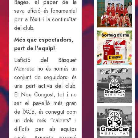
Bages, el paper de la
seva afició és fonamental
per a l’èxit i la continuïtat
del club.
Més que espectadors,
part de l’equip!
L’afició del Bàsquet
Manresa no és només un
conjunt de seguidors: és
una part activa del club.
El Nou Congost, tot i no
ser el pavelló més gran
de l’ACB, és conegut com
un dels més “calents” i
difícils per als equips
rivals. Aquesta pressió